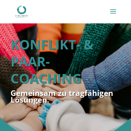
KONFLIKT- &
PAAR-
COACHING
Gemeinsam zu tragfähigen
Lösungen.